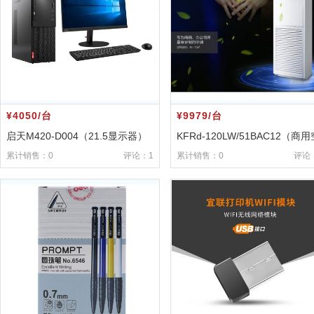
¥4050/台
¥9979/台
启天M420-D004（21.5显示器）
KFRd-120LW/51BAC12（商用
调）
累计销售：0
评论：1
累计销售：0
评论