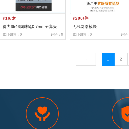
¥16/盒
¥280/件
得力6546圆珠笔0.7mm子弹头
无线网络模块
(蓝)
累计销售：0
评论：0
累计销售：0
评论
«
1
2