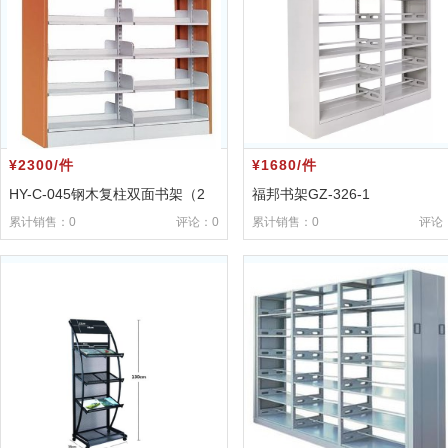
¥2300/件
¥1680/件
HY-C-045钢木复柱双面书架（2
福邦书架GZ-326-1
组）
累计销售：0
评论：0
累计销售：0
评论